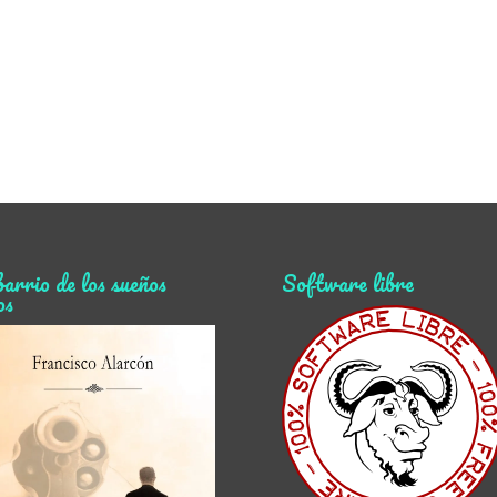
barrio de los sueños
Software libre
os