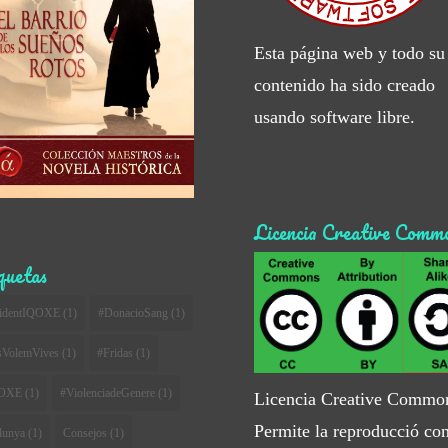
Esta página web y todo su
contenido ha sido creado
usando software libre.
Licencia Creative Comm
quetas
cidentIQOXE
(1)
#DonacioSang
(1)
sVolemVives
(1)
#Fridas
(1)
OXE
(1)
#ViolenciadeGenere
(1)
Licencia Creative Commo
Permite la reproducció co
lunya
(1)
Consejos
(1)