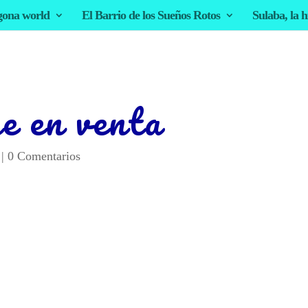
gona world
El Barrio de los Sueños Rotos
Sulaba, la h
e en venta
|
0 Comentarios