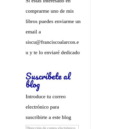
Si estás interesado en
comprarme uno de mis
libros puedes enviarme un
email a
siscu@franciscoalarcon.e
u
y te lo enviaré dedicado
Suscríbete al
blog
Introduce tu correo
electrónico para
suscribirte a este blog
Dirección