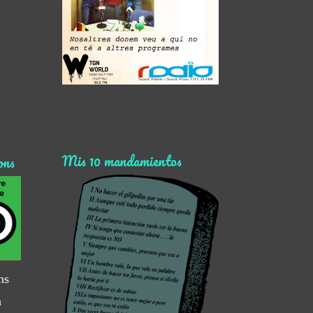
Mis 10 mandamientos
ons
ns
n