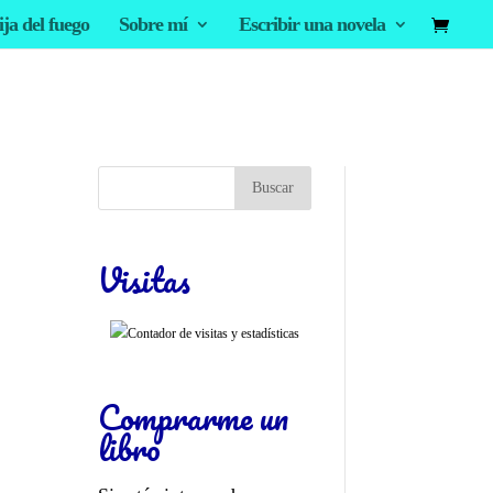
ija del fuego
Sobre mí
Escribir una novela
Visitas
Comprarme un
libro